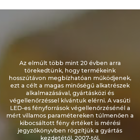
Az elmúlt több mint 20 évben arra
törekedtünk, hogy termékeink
hosszútávon megbízhatóan működjenek,
ezt a célt a magas minőségű alkatrészek
alkalmazásával, gyártásközi és
végellenőrzéssel kívántuk elérni. A vasúti
LED-es fényforrások végellenőrzésénél a
mért villamos paramétereken túlmenően a
kibocsáltott fény értéket is mérési
jegyzőkönyvben rögzítjük a gyártás
kezdetétől, 2007-től.