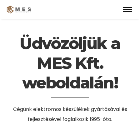
[rev_slider alias="mes-slide"]
Üdvözöljük a
MES Kft.
weboldalán!
Cégünk elektromos készülékek gyártásával és
fejlesztésével foglalkozik 1995-óta.